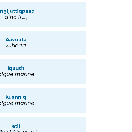
ngijuttiqpaaq
aîné (l'...)
Aavuuta
Alberta
iquutit
algue marine
kuanniq
algue marine
atii