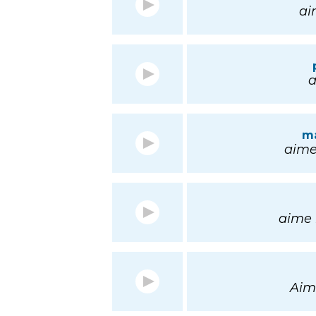
aim
a
m
aime 
aime b
Aim