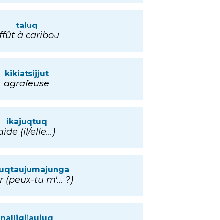
taluq
ffût à caribou
kikiatsijjut
agrafeuse
ikajuqtuq
aide (il/elle...)
juqtaujumajunga
r (peux-tu m'... ?)
nalligijaujuq