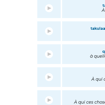
t
À
takula
q
à quell
À qui 
À qui ces chos