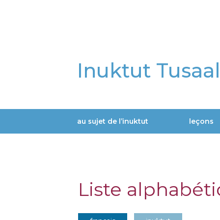
Aller
au
contenu
principal
Inuktut Tusaa
au sujet de l’inuktut
leçons
Main
navigation
Liste alphabét