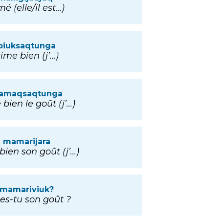
é (elle/il est...)
piuksaqtunga
ime bien (j’...)
amaqsaqtunga
bien le goût (j’...)
mamarijara
ien son goût (j’...)
mamariviuk?
es-tu son goût ?