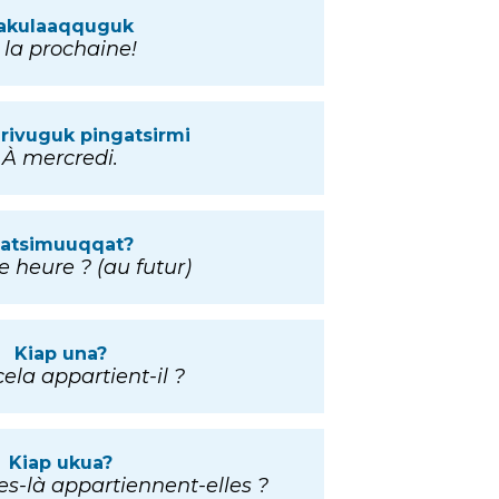
akulaaqquguk
 la prochaine!
arivuguk pingatsirmi
À mercredi.
atsimuuqqat?
e heure ? (au futur)
Kiap una?
cela appartient-il ?
Kiap ukua?
es-là appartiennent-elles ?