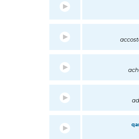
accost
achè
ado
qa