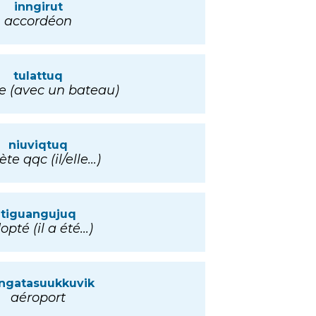
inngirut
accordéon
tulattuq
e (avec un bateau)
niuviqtuq
te qqc (il/elle...)
tiguangujuq
pté (il a été...)
ngatasuukkuvik
aéroport