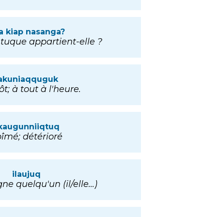
a kiap nasanga?
 tuque appartient-elle ?
akuniaqquguk
t; à tout à l'heure.
kaugunniiqtuq
îmé; détérioré
ilaujuq
 quelqu'un (il/elle...)