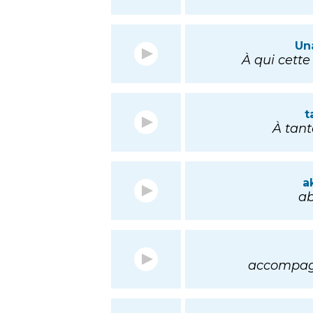
Un
À qui cette
t
À tantô
a
ab
accompagne