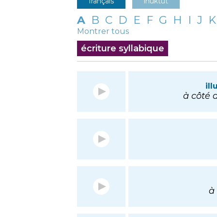
français
inuktut
A
B
C
D
E
F
G
H
I
J
K
Montrer tous
écriture syllabique
il
à côté d
à