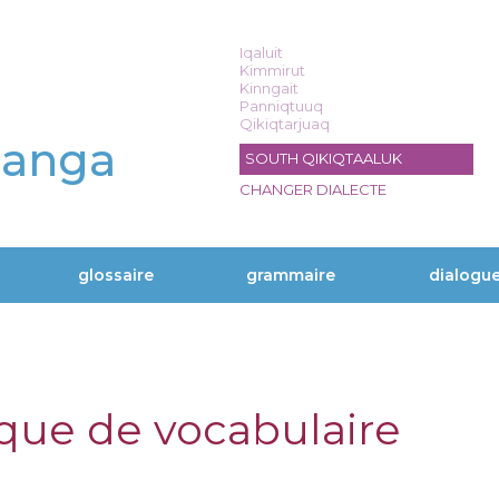
Iqaluit
Kimmirut
Kinngait
Panniqtuuq
Qikiqtarjuaq
langa
SOUTH QIKIQTAALUK
CHANGER DIALECTE
glossaire
grammaire
dialogu
ique de vocabulaire