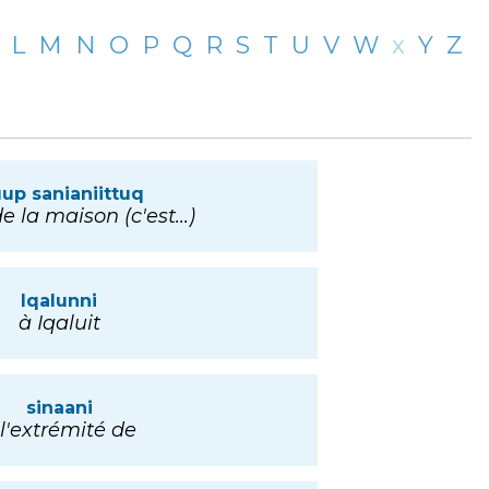
L
M
N
O
P
Q
R
S
T
U
V
W
x
Y
Z
luup sanianiittuq
e la maison (c'est...)
Iqalunni
à Iqaluit
sinaani
 l'extrémité de