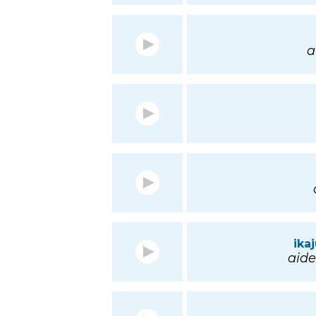
a
ika
aide