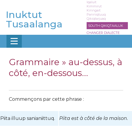
Aller
Iqaluit
Kimmirut
au
Kinngait
Inuktut
contenu
Panniqtuuq
Qikiqtarjuaq
principal
Tusaalanga
SOUTH QIKIQTAALUK
CHANGER DIALECTE
Grammaire »
au-dessus, à
côté, en-dessous...
Commençons par cette phrase :
Piita illuup sanianiittuq.
Piita est à côté de la maison.