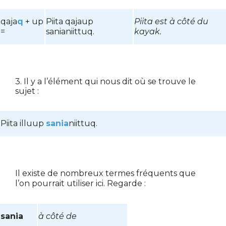
qaja
q
+ up
Piita qajaup
Piita est à côté du
=
sanianiittuq.
kayak.
3. Il y a l’élément qui nous dit où se trouve le
sujet :
Piita illuup
sania
niittuq.
Il existe de nombreux termes fréquents que
l’on pourrait utiliser ici. Regarde :
sania
à côté de