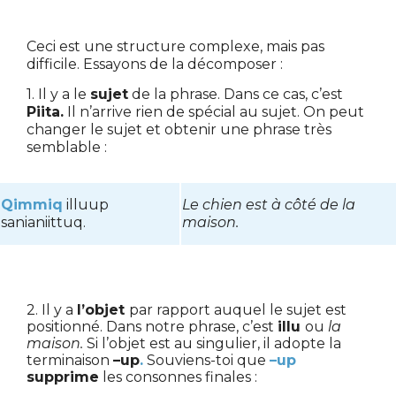
Ceci est une structure complexe, mais pas
difficile. Essayons de la décomposer :
1. Il y a le
sujet
de la phrase. Dans ce cas, c’est
Piita.
Il n’arrive rien de spécial au sujet. On peut
changer le sujet et obtenir une phrase très
semblable :
Qimmiq
illuup
Le chien est à côté de la
sanianiittuq.
maison.
2. Il y a
l’objet
par rapport auquel le sujet est
positionné. Dans notre phrase, c’est
illu
ou
la
maison.
Si l’objet est au singulier, il adopte la
terminaison
–up
.
Souviens-toi que
–up
supprime
les consonnes finales :