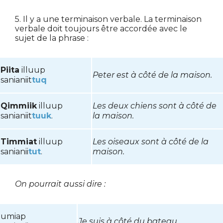
5. Il y a une terminaison verbale. La terminaison
verbale doit toujours être accordée avec le
sujet de la phrase :
Piita
illuup
Peter est à côté de la maison.
sanianiit
tuq
Qimmiik
illuup
Les deux chiens sont à côté de
sanianiit
tuuk
.
la maison.
Timmiat
illuup
Les oiseaux sont à côté de la
sanianii
tut
.
maison.
On pourrait aussi dire :
umiap
Je suis à côté du bateau.