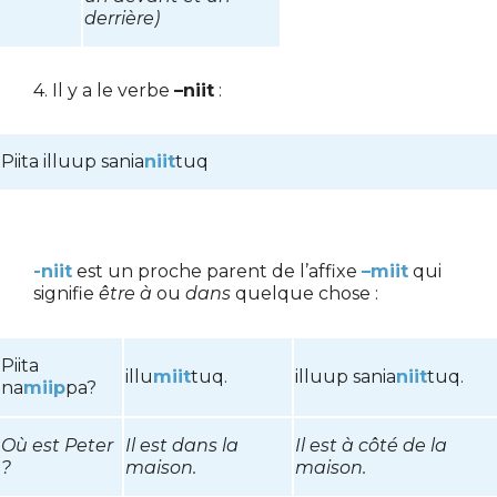
derrière)
4. Il y a le verbe
–niit
:
Piita illuup sania
niit
tuq
-niit
est un proche parent de l’affixe
–miit
qui
signifie
être à
ou
dans
quelque chose :
Piita
illu
miit
tuq.
illuup sania
niit
tuq.
na
miip
pa?
Où est Peter
Il est dans la
Il est à côté de la
?
maison.
maison.